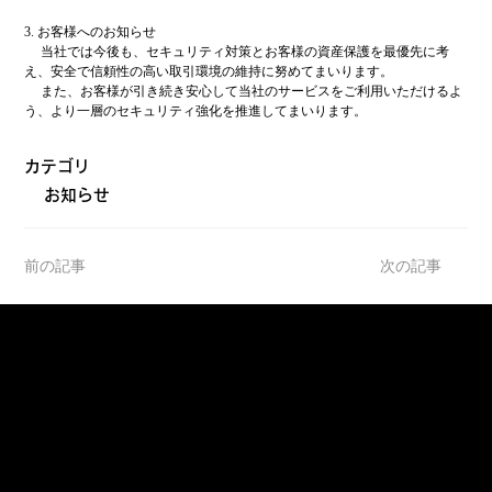
3. お客様へのお知らせ
　 当社では今後も、セキュリティ対策とお客様の資産保護を最優先に考
え、安全で信頼性の高い取引環境の維持に努めてまいります。
　 また、お客様が引き続き安心して当社のサービスをご利用いただけるよ
う、より一層のセキュリティ強化を推進してまいります。
カテゴリ
お知らせ
前の記事
次の記事
サポート
− FAQ（よくあるご質問）
− お問い合わせ
− お知らせ
− 手数料一覧＆税
− ステーキングルール
− マーケットコメント