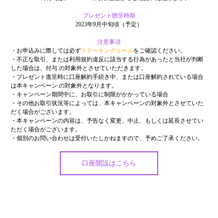
プレゼント贈呈時期
2023年9月中旬頃（予定）
注意事項
・お申込みに際しては必ず
ステーキングルール
をご確認ください。
・不正な取引、または利用規約違反に該当する行為があったと当社が判断
した場合は、付与 の対象外とさせていただきます。
・プレゼント進呈時に口座解約手続き中、または口座解約されている場合
は本キャンペーン の対象外となります。
・キャンペーン期間中に、お取引に制限がかかっている場合
・その他お取引状況等によっては、本キャンペーンの対象外とさせていた
だく場合がございます。
・本キャンペーンの内容は、予告なく変更、中止、もしくは延⾧させてい
ただく場合がございます。
・個別のお問い合わせは受付いたしかねますので、予めご了承ください。
口座開設はこちら