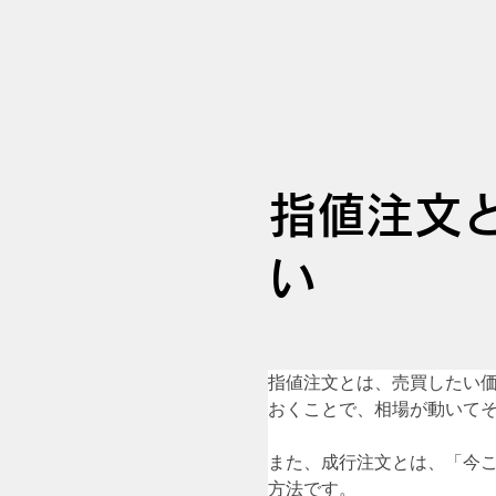
指値注文
い
指値注文とは、売買したい
おくことで、相場が動いて
また、成行注文とは、「今
方法です。