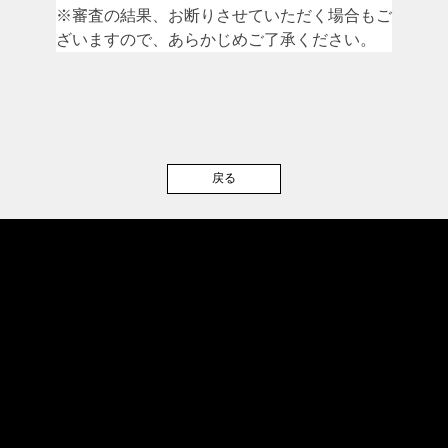
※審査の結果、お断りさせていただく場合もご
ざいますので、あらかじめご了承ください。
戻る
サポート
− FAQ（よくあるご質問）
− お問い合わせ
− お知らせ
− 手数料一覧＆税
− ステーキングルール
− マーケットコメント